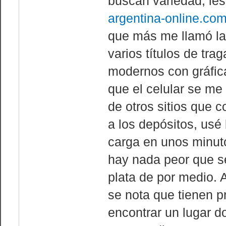
buscan variedad, les
argentina-online.com
que más me llamó la a
varios títulos de tr
modernos con gráfic
que el celular se me
de otros sitios que
a los depósitos, usé 
carga en unos minut
hay nada peor que s
plata de por medio. 
se nota que tienen p
encontrar un lugar d