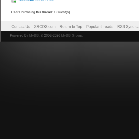
Users browsing this thread: 1 Guest(s)
Contact Us
SRCDS.com
Return to Top
Popular threads
RSS Syndica
Powered By
MyBB
, © 2002-2026
MyBB Group
.