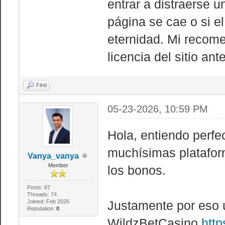
entrar a distraerse u
página se cae o si el
eternidad. Mi recome
licencia del sitio an
Find
05-23-2026, 10:59 PM
Hola, entiendo perf
muchísimas plataform
Vanya_vanya
Member
los bonos.
Posts: 87
Threads: 74
Joined: Feb 2026
Justamente por eso 
Reputation:
0
WildzBetCasino
http