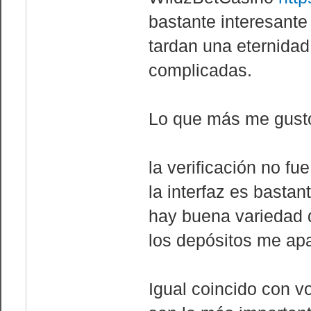
bastante interesant
tardan una eternidad
complicadas.
Lo que más me gustó
la verificación no fu
la interfaz es bastan
hay buena variedad d
los depósitos me apa
Igual coincido con vo