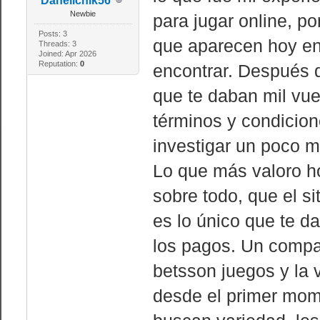
Daneilchik56
Newbie
para jugar online, p
Posts: 3
que aparecen hoy en
Threads: 3
Joined: Apr 2026
Reputation:
0
encontrar. Después 
que te daban mil vue
términos y condicion
investigar un poco m
Lo que más valoro ho
sobre todo, que el si
es lo único que te d
los pagos. Un compa
betsson juegos y la 
desde el primer mom