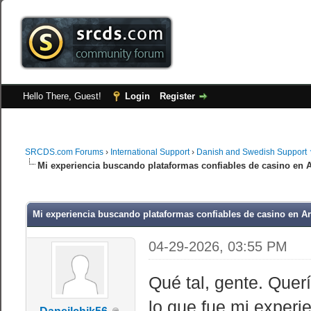
Hello There, Guest!
Login
Register
SRCDS.com Forums
›
International Support
›
Danish and Swedish Support
Mi experiencia buscando plataformas confiables de casino en 
Mi experiencia buscando plataformas confiables de casino en A
04-29-2026, 03:55 PM
Qué tal, gente. Quer
lo que fue mi experi