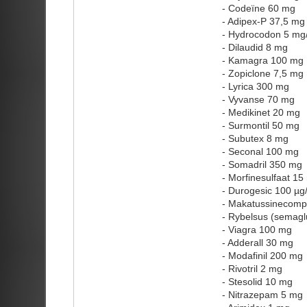
- Codeïne 60 mg
- Adipex-P 37,5 mg
- Hydrocodon 5 mg
- Dilaudid 8 mg
- Kamagra 100 mg
- Zopiclone 7,5 mg
- Lyrica 300 mg
- Vyvanse 70 mg
- Medikinet 20 mg
- Surmontil 50 mg
- Subutex 8 mg
- Seconal 100 mg
- Somadril 350 mg
- Morfinesulfaat 15
- Durogesic 100 µg
- Makatussinecomp.
- Rybelsus (semagl
- Viagra 100 mg
- Adderall 30 mg
- Modafinil 200 mg
- Rivotril 2 mg
- Stesolid 10 mg
- Nitrazepam 5 mg