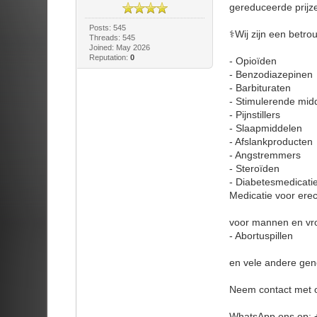
gereduceerde prijz
Posts: 545
⚕️Wij zijn een betr
Threads: 545
Joined: May 2026
Reputation:
0
- Opioïden
- Benzodiazepinen
- Barbituraten
- Stimulerende mid
- Pijnstillers
- Slaapmiddelen
- Afslankproducten
- Angstremmers
- Steroïden
- Diabetesmedicati
Medicatie voor erec
voor mannen en v
- Abortuspillen
en vele andere gen
Neem contact met 
WhatsApp ons op: 