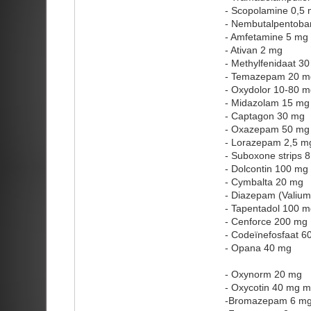
- Scopolamine 0,5 
- Nembutalpentobar
- Amfetamine 5 mg
- Ativan 2 mg
- Methylfenidaat 3
- Temazepam 20 m
- Oxydolor 10-80 m
- Midazolam 15 mg
- Captagon 30 mg
- Oxazepam 50 mg
- Lorazepam 2,5 m
- Suboxone strips 
- Dolcontin 100 mg
- Cymbalta 20 mg
- Diazepam (Valiu
- Tapentadol 100 m
- Cenforce 200 mg
- Codeïnefosfaat 6
- Opana 40 mg
- Oxynorm 20 mg
- Oxycotin 40 mg 
-Bromazepam 6 m