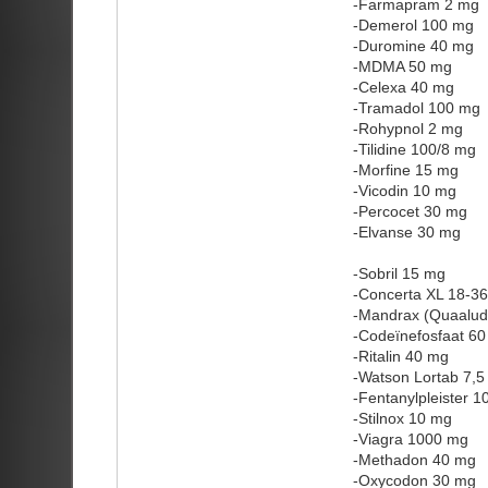
-Farmapram 2 mg
-Demerol 100 mg
-Duromine 40 mg
-MDMA 50 mg
-Celexa 40 mg
-Tramadol 100 mg
-Rohypnol 2 mg
-Tilidine 100/8 mg
-Morfine 15 mg
-Vicodin 10 mg
-Percocet 30 mg
-Elvanse 30 mg
-Sobril 15 mg
-Concerta XL 18-3
-Mandrax (Quaalud
-Codeïnefosfaat 6
-Ritalin 40 mg
-Watson Lortab 7,
-Fentanylpleister 1
-Stilnox 10 mg
-Viagra 1000 mg
-Methadon 40 mg
-Oxycodon 30 mg