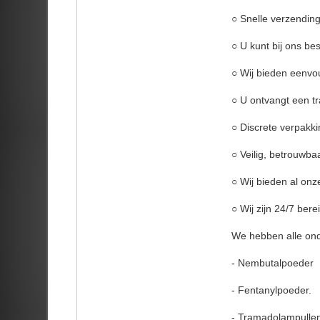
○ Snelle verzending
○ U kunt bij ons be
○ Wij bieden eenvou
○ U ontvangt een tr
○ Discrete verpakki
○ Veilig, betrouwb
○ Wij bieden al onz
○ Wij zijn 24/7 ber
We hebben alle ond
- Nembutalpoeder
- Fentanylpoeder.
- Tramadolampulle