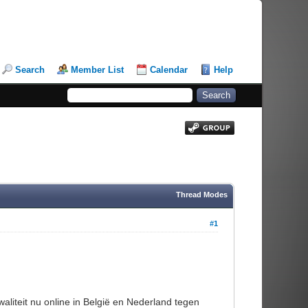
Search
Member List
Calendar
Help
Thread Modes
#1
teit nu online in België en Nederland tegen