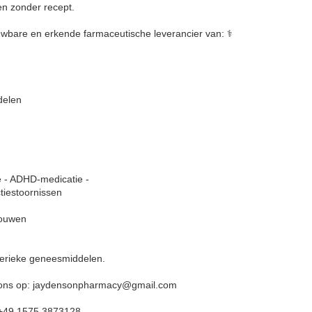
en zonder recept.
ouwbare en erkende farmaceutische leverancier van: ⚕️
delen
e - ADHD-medicatie -
tiestoornissen
rouwen
erieke geneesmiddelen.
ons op: jaydensonpharmacy@gmail.com
+49 1575 3873128