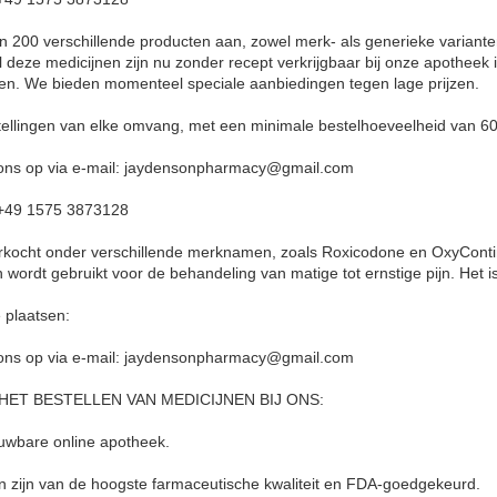
 200 verschillende producten aan, zowel merk- als generieke varianten.
l deze medicijnen zijn nu zonder recept verkrijgbaar bij onze apotheek i
en. We bieden momenteel speciale aanbiedingen tegen lage prijzen.
ellingen van elke omvang, met een minimale bestelhoeveelheid van 60 
ons op via e-mail: jaydensonpharmacy@gmail.com
+49 1575 3873128
kocht onder verschillende merknamen, zoals Roxicodone en OxyContin
 wordt gebruikt voor de behandeling van matige tot ernstige pijn. Het i
 plaatsen:
ons op via e-mail: jaydensonpharmacy@gmail.com
ET BESTELLEN VAN MEDICIJNEN BIJ ONS:
ouwbare online apotheek.
en zijn van de hoogste farmaceutische kwaliteit en FDA-goedgekeurd.