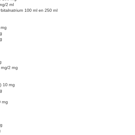
mg/2 ml
bitalnatrium 100 ml en 250 ml
0 mg
g
g
g
8 mg/2 mg
m) 10 mg
g
0 mg
mg
g