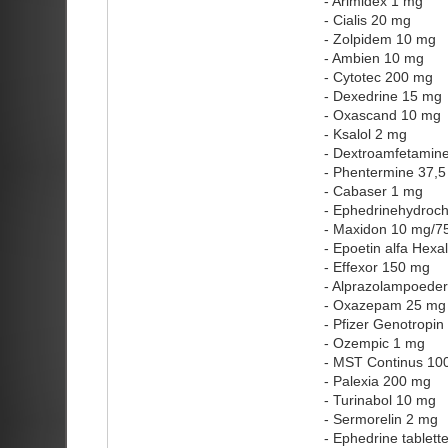
- Arimidex 1 mg
- Cialis 20 mg
- Zolpidem 10 mg
- Ambien 10 mg
- Cytotec 200 mg
- Dexedrine 15 mg
- Oxascand 10 mg
- Ksalol 2 mg
- Dextroamfetamin
- Phentermine 37,
- Cabaser 1 mg
- Ephedrinehydroch
- Maxidon 10 mg/7
- Epoetin alfa Hexa
- Effexor 150 mg
- Alprazolampoeder
- Oxazepam 25 mg
- Pfizer Genotropi
- Ozempic 1 mg
- MST Continus 10
- Palexia 200 mg
- Turinabol 10 mg
- Sermorelin 2 mg
- Ephedrine tablet