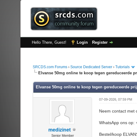
Hello There, Guest!
Login
Register
SRCDS.com Forums
›
Source Dedicated Server
›
Tutorials
Elvanse 50mg online te koop tegen gereduceerde pri
Elvanse 50mg online te koop tegen gereduceerde prij
07-09-2026, 07:59 PM
Neem contact met 
WhatsApp ons op: 
medizinet
Bestel/koop ELVANS
Senior Member