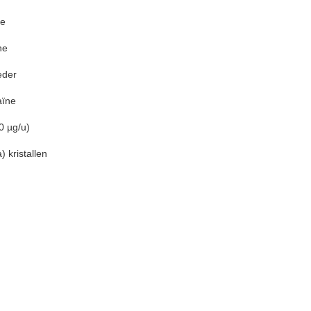
ne
ne
eder
aïne
0 µg/u)
 kristallen