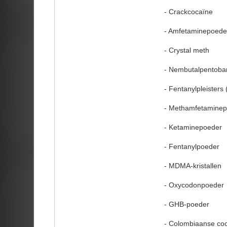
- Crackcocaïne
- Amfetaminepoede
- Crystal meth
- Nembutalpentobar
- Fentanylpleisters
- Methamfetamine
- Ketaminepoeder
- Fentanylpoeder
- MDMA-kristallen
- Oxycodonpoeder
- GHB-poeder
- Colombiaanse co