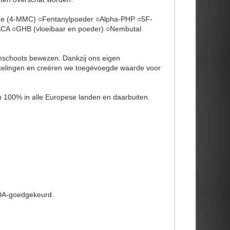
e (4-MMC) ○Fentanylpoeder ○Alpha-PHP ○5F-
A ○GHB (vloeibaar en poeder) ○Nembutal
imschoots bewezen. Dankzij ons eigen
kkelingen en creëren we toegevoegde waarde voor
n 100% in alle Europese landen en daarbuiten.
FDA-goedgekeurd.