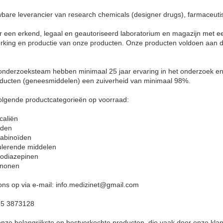
wbare leverancier van research chemicals (designer drugs), farmaceut
 een erkend, legaal en geautoriseerd laboratorium en magazijn met e
erking en productie van onze producten. Onze producten voldoen aan 
 onderzoeksteam hebben minimaal 25 jaar ervaring in het onderzoek 
ducten (geneesmiddelen) een zuiverheid van minimaal 98%.
olgende productcategorieën op voorraad:
aliën
ïden
nabinoïden
ulerende middelen
zodiazepinen
inonen
ns op via e-mail: info.medizinet@gmail.com
75 3873128
onze belangrijkste en bestverkochte producten, die vaak door onze kla