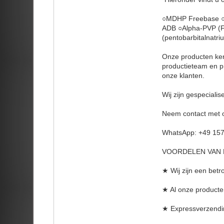
○MDHP Freebase ○
ADB ○Alpha-PVP (
(pentobarbitalnat
Onze producten ken
productieteam en p
onze klanten.
Wij zijn gespecial
Neem contact met o
WhatsApp: +49 15
VOORDELEN VAN 
★ Wij zijn een betro
★ Al onze producte
★ Expressverzendin