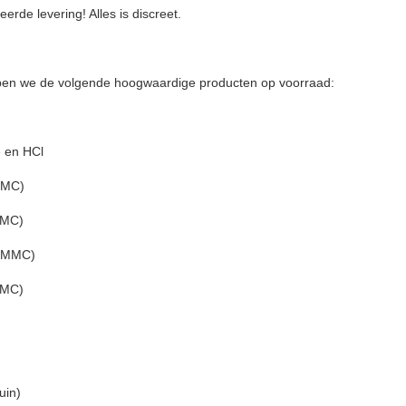
erde levering! Alles is discreet.
ben we de volgende hoogwaardige producten op voorraad:
 en HCl
MMC)
CMC)
3-MMC)
CMC)
uin)