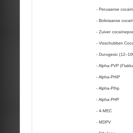
- Peruaanse cocaï
- Boliviaanse cocaï
- Zuiver cocaïnepo
- Visschubben Coc
- Durogesic (12–10
- Alpha-PVP (Flakka)
- Alpha-PHiP
- Alpha-PIhp
- Alpha-PHP
- 4-MEC
- MDPV