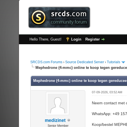
Hello There, Guest!
Login
Register
SRCDS.com Forums
›
Source Dedicated Server
›
Tutorials
Mephedrone (4-mmc) online te koop tegen gereducee
Mephedrone (4-mmc) online te koop tegen gereduceerd
07-09-2026, 03:52 AM
Neem contact met o
WhatsApp: +49 15
medizinet
Koop/bestel MEPHED
Senior Member