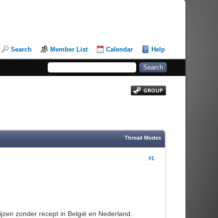
Search
Member List
Calendar
Help
Thread Modes
#1
zen zonder recept in België en Nederland.