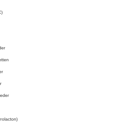
C)
der
etten
er
r
eder
rolacton)