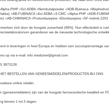
Alpha-PIHP ○5cl-ADBA ○Nembutalpoeder ○ADB-Butinaca ○Mephedron
Flakka) ○AB-FUBINACA ○6cl-ADBA ○3-CMC ○Alpha-PHP ○ADB-FUBINAC
rium) ○AB-CHMINACA ○Protonitazepine ○Etonitazepine ○5F-mdmb-2201
merken zich door de hoogste zuiverheid (98%). Hun effectiviteit is ru
recisielaboratorium garanderen we de nieuwste technologische ontwi
iseerd in leveringen in heel Europa en hebben een succespercentage va
ns op via e-mail: info.medizinet@gmail.com
75 3873128
HET BESTELLEN VAN GENEESMIDDELEN/PRODUCTEN BIJ ONS
uwbare online retailer.
n (geneesmiddelen) zijn van de hoogste farmaceutische kwaliteit en 
g binnen 1 tot 3 dagen.