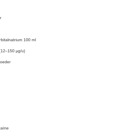
r
bitalnatrium 100 ml
 (12–150 µg/u)
poeder
caïne