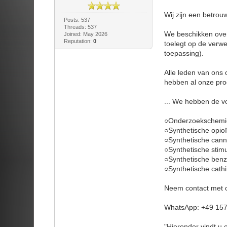
Wij zijn een betrou
Posts: 537
Threads: 537
We beschikken over
Joined: May 2026
Reputation:
0
toelegt op de verw
toepassing).
Alle leden van ons
hebben al onze pro
... We hebben de v
○Onderzoekschemic
○Synthetische opio
○Synthetische can
○Synthetische stim
○Synthetische ben
○Synthetische cath
Neem contact met o
WhatsApp: +49 15
"Hieronder vindt u 