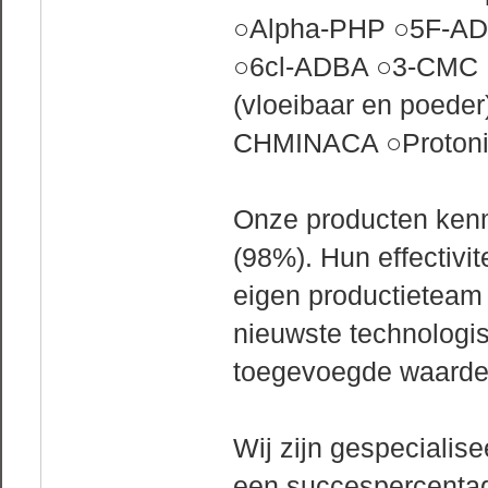
○Alpha-PHP ○5F-AD
○6cl-ADBA ○3-CMC
(vloeibaar en poeder
CHMINACA ○Protonit
Onze producten kenm
(98%). Hun effectivi
eigen productieteam
nieuwste technologi
toegevoegde waarde 
Wij zijn gespecialis
een succespercentag