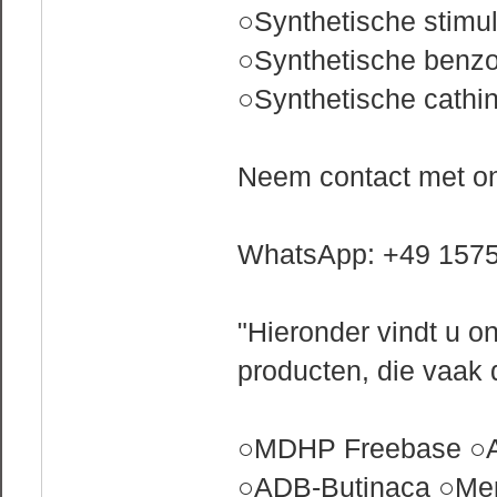
○Synthetische stimu
○Synthetische benz
○Synthetische cathi
Neem contact met on
WhatsApp: +49 157
"Hieronder vindt u o
producten, die vaak 
○MDHP Freebase ○A
○ADB-Butinaca ○Me