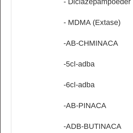
- Diclazepampoeder
- MDMA (Extase)
-AB-CHMINACA
-5cl-adba
-6cl-adba
-AB-PINACA
-ADB-BUTINACA