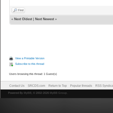
Find
«
Next Oldest
|
Next Newest
»
View a Printable Version
Subscribe to this thread
Users browsing this thread: 1 Guest(s)
Contact Us
SRCDS.com
Return to Top
Popular threads
RSS Syndica
Powered By
MyBB
, © 2002-2026
MyBB Group
.