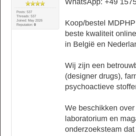
WhatsApp: +49 157
Posts: 537
Threads: 537
Joined: May 2026
Koop/bestel MDPHP 
Reputation:
0
beste kwaliteit onlin
in België en Nederla
Wij zijn een betrouw
(designer drugs), f
psychoactieve stoffe
We beschikken over 
laboratorium en maga
onderzoeksteam dat z