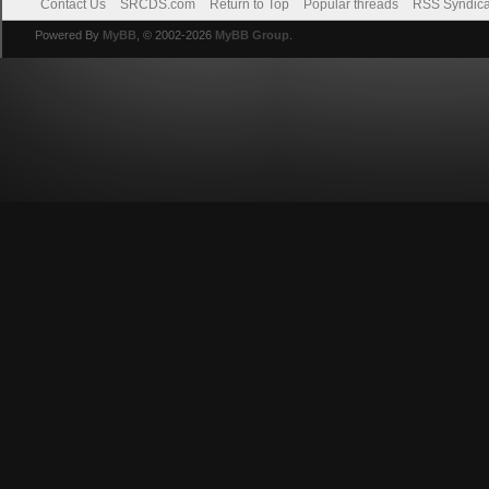
Contact Us
SRCDS.com
Return to Top
Popular threads
RSS Syndica
Powered By
MyBB
, © 2002-2026
MyBB Group
.