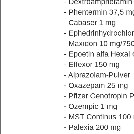
- Dextroamphetamin
- Phentermin 37,5 m
- Cabaser 1 mg
- Ephedrinhydrochlo
- Maxidon 10 mg/75
- Epoetin alfa Hexal
- Effexor 150 mg
- Alprazolam-Pulver
- Oxazepam 25 mg
- Pfizer Genotropin
- Ozempic 1 mg
- MST Continus 100
- Palexia 200 mg