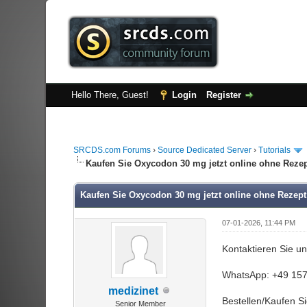
Hello There, Guest!
Login
Register
SRCDS.com Forums
›
Source Dedicated Server
›
Tutorials
Kaufen Sie Oxycodon 30 mg jetzt online ohne Rezep
Kaufen Sie Oxycodon 30 mg jetzt online ohne Rezept
07-01-2026, 11:44 PM
Kontaktieren Sie 
WhatsApp: +49 15
medizinet
Bestellen/Kaufen S
Senior Member