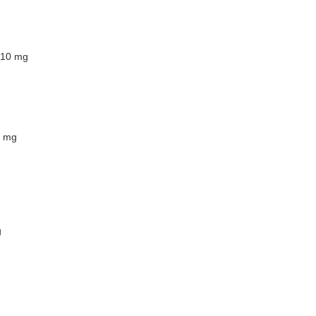
 10 mg
0 mg
g