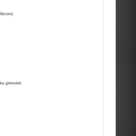
tcoin).
a getestet: