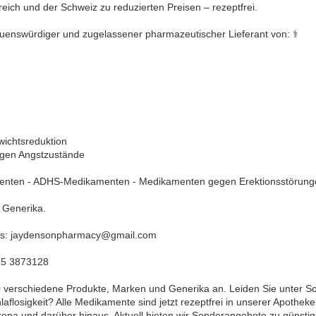
eich und der Schweiz zu reduzierten Preisen – rezeptfrei.
rauenswürdiger und zugelassener pharmazeutischer Lieferant von: ⚕️
wichtsreduktion
gen Angstzustände
enten - ADHS-Medikamenten - Medikamenten gegen Erektionsstörung
 Generika.
uns: jaydensonpharmacy@gmail.com
75 3873128
0 verschiedene Produkte, Marken und Generika an. Leiden Sie unter S
flosigkeit? Alle Medikamente sind jetzt rezeptfrei in unserer Apotheke 
ropa und darüber hinaus. Aktuell bieten wir Sonderangebote zu günstig