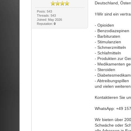
Deutschland, Österr
Posts: 543
⚕️Wir sind ein vert
Threads: 543
Joined: May 2026
Reputation:
0
- Opioiden
- Benzodiazepinen
- Barbituraten
- Stimulanzien
- Schmerzmitteln
- Schlafmitteln
- Produkten zur Ge
- Medikamenten ge
- Steroiden
- Diabetesmedikam
- Abtreibungspillen
und vielen weiteren
Kontaktieren Sie 
WhatsApp: +49 15
Wir bieten über 20
Schwäche oder Schla
alle Adressen in Eu