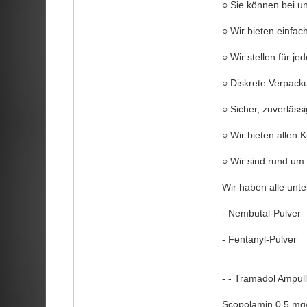
○ Sie können bei un
○ Wir bieten einfa
○ Wir stellen für j
○ Diskrete Verpack
○ Sicher, zuverläss
○ Wir bieten allen 
○ Wir sind rund um 
Wir haben alle unt
- Nembutal-Pulver
- Fentanyl-Pulver
- - Tramadol Ampul
Scopolamin 0,5 mg