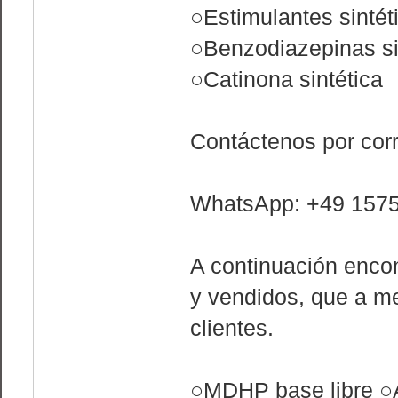
○Estimulantes sintét
○Benzodiazepinas si
○Catinona sintética
Contáctenos por cor
WhatsApp: +49 157
A continuación enco
y vendidos, que a m
clientes.
○MDHP base libre ○