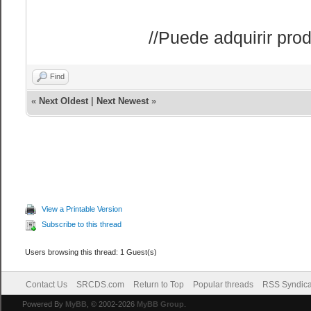
//Puede adquirir prod
Find
«
Next Oldest
|
Next Newest
»
View a Printable Version
Subscribe to this thread
Users browsing this thread: 1 Guest(s)
Contact Us
SRCDS.com
Return to Top
Popular threads
RSS Syndica
Powered By
MyBB
, © 2002-2026
MyBB Group
.