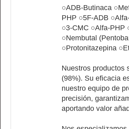
○ADB-Butinaca ○Mefe
PHP ○5F-ADB ○Alfa
○3-CMC ○Alfa-PHP 
○Nembutal (Pentoba
○Protonitazepina ○
Nuestros productos 
(98%). Su eficacia 
nuestro equipo de pr
precisión, garantiza
aportando valor añad
Nos especializamos 