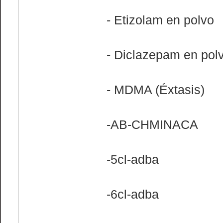
- Etizolam en polvo
- Diclazepam en pol
- MDMA (Éxtasis)
-AB-CHMINACA
-5cl-adba
-6cl-adba