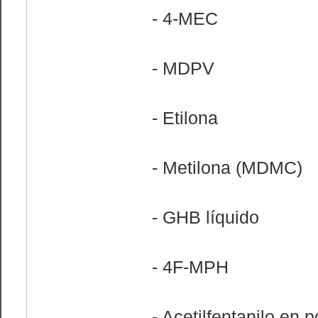
- 4-MEC
- MDPV
- Etilona
- Metilona (MDMC)
- GHB líquido
- 4F-MPH
- Acetilfentanilo en p