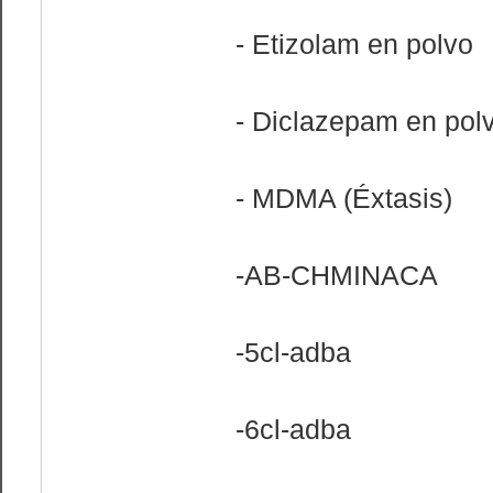
- Etizolam en polvo
- Diclazepam en pol
- MDMA (Éxtasis)
-AB-CHMINACA
-5cl-adba
-6cl-adba