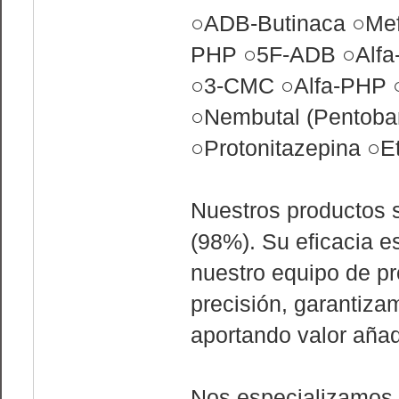
○ADB-Butinaca ○Mefe
PHP ○5F-ADB ○Alfa
○3-CMC ○Alfa-PHP 
○Nembutal (Pentoba
○Protonitazepina ○
Nuestros productos 
(98%). Su eficacia 
nuestro equipo de pr
precisión, garantiza
aportando valor añad
Nos especializamos 