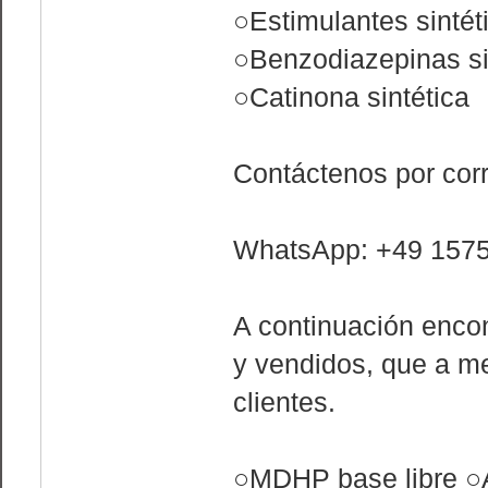
○Estimulantes sintét
○Benzodiazepinas si
○Catinona sintética
Contáctenos por cor
WhatsApp: +49 157
A continuación enco
y vendidos, que a m
clientes.
○MDHP base libre ○