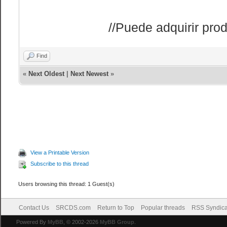
//Puede adquirir prod
Find
«
Next Oldest
|
Next Newest
»
View a Printable Version
Subscribe to this thread
Users browsing this thread: 1 Guest(s)
Contact Us
SRCDS.com
Return to Top
Popular threads
RSS Syndica
Powered By
MyBB
, © 2002-2026
MyBB Group
.