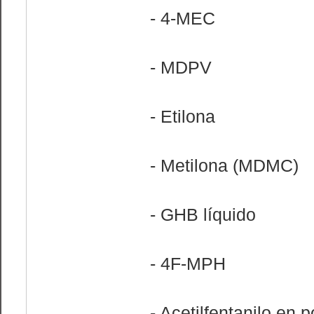
- 4-MEC
- MDPV
- Etilona
- Metilona (MDMC)
- GHB líquido
- 4F-MPH
- Acetilfentanilo en p