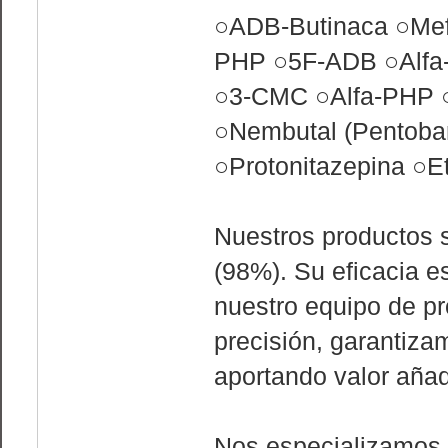
○ADB-Butinaca ○Mefe
PHP ○5F-ADB ○Alfa
○3-CMC ○Alfa-PHP 
○Nembutal (Pentoba
○Protonitazepina ○
Nuestros productos 
(98%). Su eficacia 
nuestro equipo de pr
precisión, garantiza
aportando valor añad
Nos especializamos 