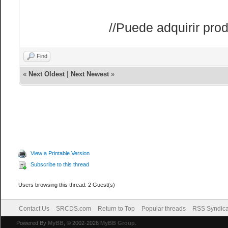
//Puede adquirir prod
Find
«
Next Oldest
|
Next Newest
»
View a Printable Version
Subscribe to this thread
Users browsing this thread: 2 Guest(s)
Contact Us
SRCDS.com
Return to Top
Popular threads
RSS Syndica
Powered By
MyBB
, © 2002-2026
MyBB Group
.