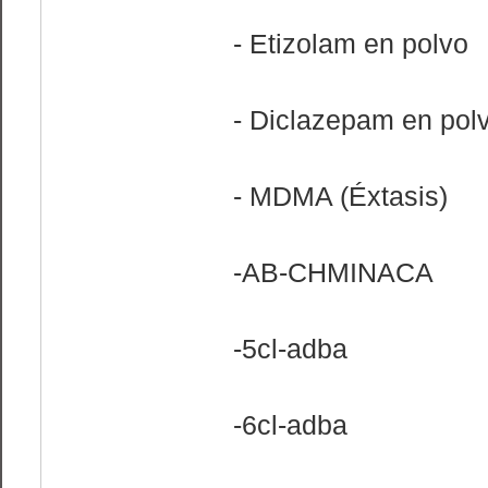
- Etizolam en polvo
- Diclazepam en pol
- MDMA (Éxtasis)
-AB-CHMINACA
-5cl-adba
-6cl-adba