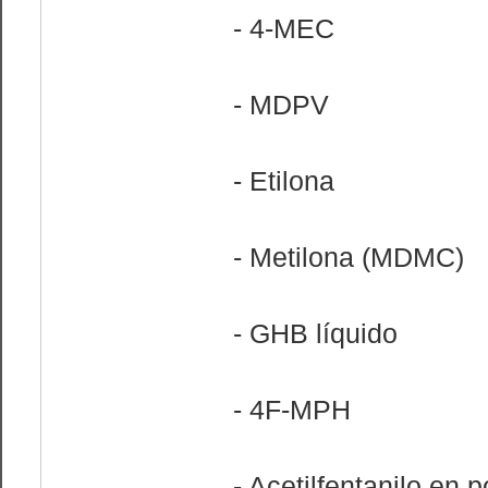
- 4-MEC
- MDPV
- Etilona
- Metilona (MDMC)
- GHB líquido
- 4F-MPH
- Acetilfentanilo en p