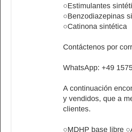
○Estimulantes sintét
○Benzodiazepinas si
○Catinona sintética
Contáctenos por cor
WhatsApp: +49 157
A continuación enco
y vendidos, que a m
clientes.
○MDHP base libre ○