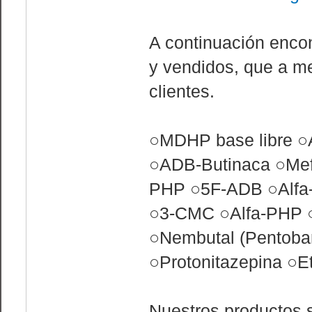
A continuación enco
y vendidos, que a m
clientes.
○MDHP base libre ○
○ADB-Butinaca ○Mefe
PHP ○5F-ADB ○Alfa
○3-CMC ○Alfa-PHP 
○Nembutal (Pentoba
○Protonitazepina ○
Nuestros productos 