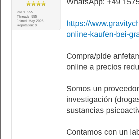
WhatsApp: +49 157
Posts: 555
Threads: 555
Joined: May 2026
https://www.gravity
Reputation:
0
online-kaufen-bei-gr
Compra/pide anfetam
online a precios red
Somos un proveedor 
investigación (droga
sustancias psicoacti
Contamos con un labo