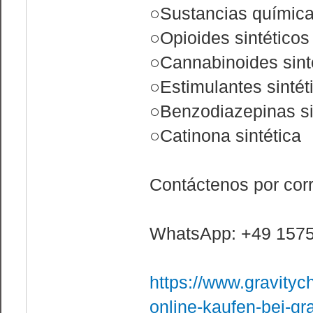
○Sustancias química
○Opioides sintéticos
○Cannabinoides sint
○Estimulantes sintét
○Benzodiazepinas si
○Catinona sintética
Contáctenos por cor
WhatsApp: +49 157
https://www.gravity
online-kaufen-bei-gr