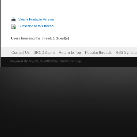
View a Printable Version
Subscribe to this thread
Users browsing this thread: 1 Guest(s)
Contact Us
SRCDS.com
Return to Top
Popular threads
RSS Syndica
Powered By
MyBB
, © 2002-2026
MyBB Group
.