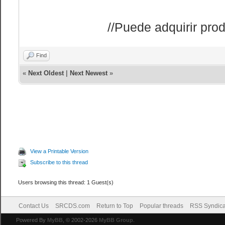
//Puede adquirir prod
Find
«
Next Oldest
|
Next Newest
»
View a Printable Version
Subscribe to this thread
Users browsing this thread: 1 Guest(s)
Contact Us
SRCDS.com
Return to Top
Popular threads
RSS Syndica
Powered By
MyBB
, © 2002-2026
MyBB Group
.