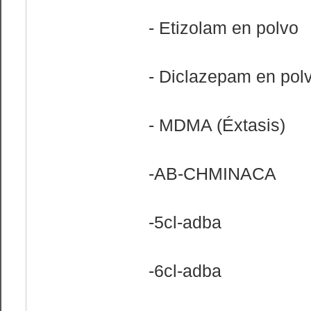
- Etizolam en polvo
- Diclazepam en pol
- MDMA (Éxtasis)
-AB-CHMINACA
-5cl-adba
-6cl-adba