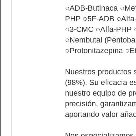
○ADB-Butinaca ○Mefe
PHP ○5F-ADB ○Alfa
○3-CMC ○Alfa-PHP 
○Nembutal (Pentoba
○Protonitazepina ○
Nuestros productos 
(98%). Su eficacia 
nuestro equipo de pr
precisión, garantiza
aportando valor añad
Nos especializamos 