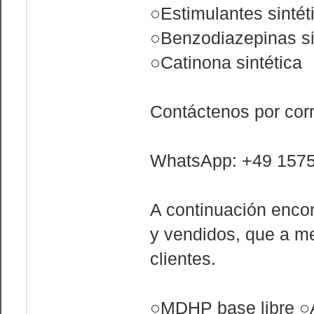
○Estimulantes sintét
○Benzodiazepinas si
○Catinona sintética
Contáctenos por cor
WhatsApp: +49 157
A continuación enco
y vendidos, que a m
clientes.
○MDHP base libre ○