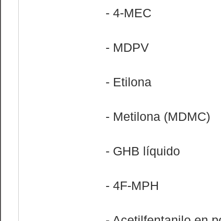
- 4-MEC
- MDPV
- Etilona
- Metilona (MDMC)
- GHB líquido
- 4F-MPH
- Acetilfentanilo en p