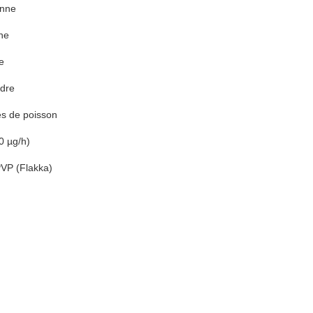
enne
ne
e
udre
es de poisson
0 µg/h)
PVP (Flakka)