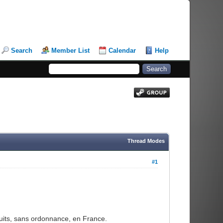
Search
Member List
Calendar
Help
Thread Modes
#1
its, sans ordonnance, en France.