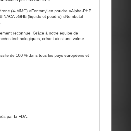
drone (4-MMC) ○Fentanyl en poudre ○Alpha-PHP
NACA ○GHB (liquide et poudre) ○Nembutal
1
argement reconnue. Grâce à notre équipe de
ancées technologiques, créant ainsi une valeur
éussite de 100 % dans tous les pays européens et
vés par la FDA.