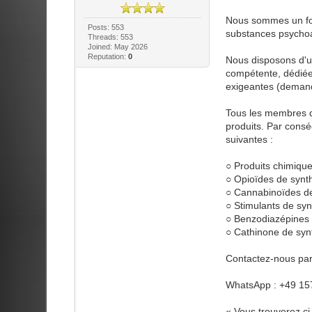
Nous sommes un fou
Posts: 553
substances psychoa
Threads: 553
Joined: May 2026
Reputation:
0
Nous disposons d'un
compétente, dédiée 
exigeantes (demand
Tous les membres d
produits. Par cons
suivantes :
○ Produits chimiqu
○ Opioïdes de synt
○ Cannabinoïdes d
○ Stimulants de sy
○ Benzodiazépines
○ Cathinone de syn
Contactez-nous par
WhatsApp : +49 15
« Vous trouverez ci