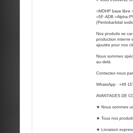
○MDHP base libre 
○5F-ADB ○Alpha-P
(Pentobarbital so
Nos produits se car
production interne 
ajoutée pour nos cli
Nous sommes spécial
au-delà.
Contactez-nous par
WhatsApp : +49 15
AVANTAGES DE C
★ Nous sommes un s
★ Tous nos produit
★ Livraison express