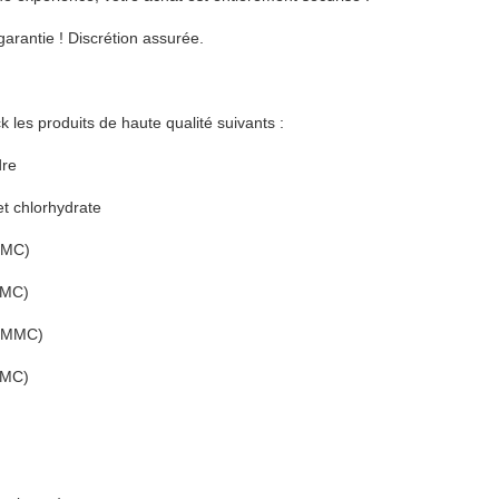
garantie ! Discrétion assurée.
 les produits de haute qualité suivants :
dre
t chlorhydrate
MMC)
CMC)
3-MMC)
CMC)