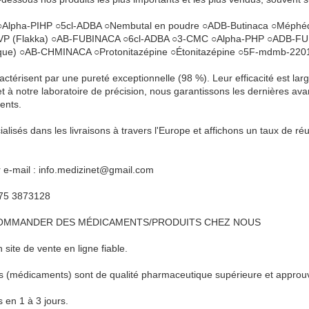
○Alpha-PIHP ○5cl-ADBA ○Nembutal en poudre ○ADB-Butinaca ○Méphé
VP (Flakka) ○AB-FUBINACA ○6cl-ADBA ○3-CMC ○Alpha-PHP ○ADB-FUBI
dique) ○AB-CHMINACA ○Protonitazépine ○Étonitazépine ○5F-mdmb-220
actérisent par une pureté exceptionnelle (98 %). Leur efficacité est l
et à notre laboratoire de précision, nous garantissons les dernières av
ents.
isés dans les livraisons à travers l'Europe et affichons un taux de r
 e-mail : info.medizinet@gmail.com
75 3873128
OMMANDER DES MÉDICAMENTS/PRODUITS CHEZ NOUS
ite de vente en ligne fiable.
s (médicaments) sont de qualité pharmaceutique supérieure et approu
 en 1 à 3 jours.