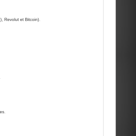
 Revolut et Bitcoin).
.
es.