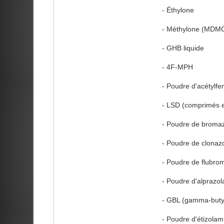
- Éthylone
- Méthylone (MDM
- GHB liquide
- 4F-MPH
- Poudre d'acétylfe
- LSD (comprimés e
- Poudre de broma
- Poudre de clonaz
- Poudre de flubr
- Poudre d'alprazo
- GBL (gamma-buty
- Poudre d'étizolam