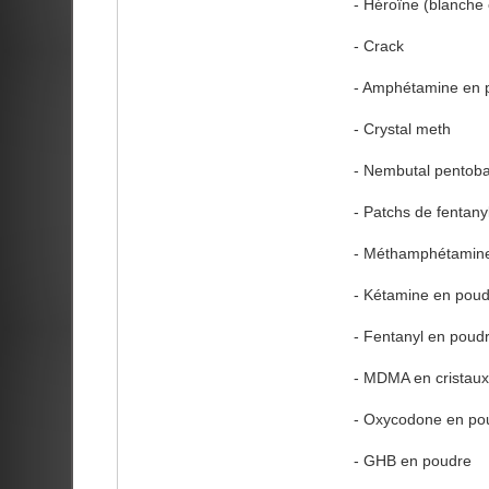
- Héroïne (blanche 
- Crack
- Amphétamine en 
- Crystal meth
- Nembutal pentoba
- Patchs de fentany
- Méthamphétamine
- Kétamine en pou
- Fentanyl en poud
- MDMA en cristaux
- Oxycodone en po
- GHB en poudre