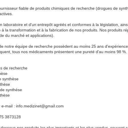
rnisseur fiable de produits chimiques de recherche (drogues de synth
ctives.
 laboratoire et d'un entrepôt agréés et conformes à la législation, ai
à la transformation et à la fabrication de nos produits. Nos produits r
e du marché et applications).
e notre équipe de recherche possèdent au moins 25 ans d'expérience d
équent, tous nos médicaments présentent une pureté d'au moins 98 %. 
es de recherche
hèse
e synthèse
nthèse
 de synthèse
thèse
 e-mail : info.medizinet@gmail.com
75 3873128
-dessous nos produits les plus importants et les plus vendus, souvent s