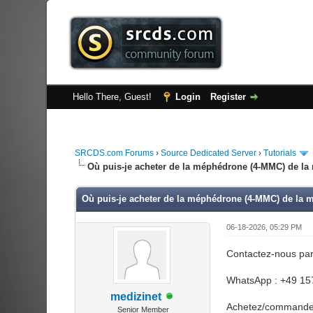
Hello There, Guest!
Login
Register
SRCDS.com Forums
›
Source Dedicated Server
›
Tutorials
Où puis-je acheter de la méphédrone (4-MMC) de la m
Où puis-je acheter de la méphédrone (4-MMC) de la me
06-18-2026, 05:29 PM
Contactez-nous par
WhatsApp : +49 15
medizinet
Achetez/commandez 
Senior Member