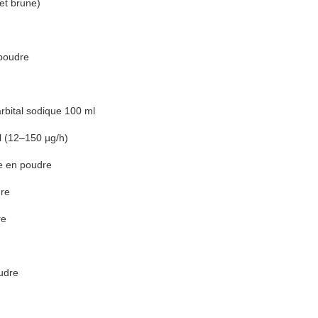
et brune)
poudre
rbital sodique 100 ml
l (12–150 µg/h)
 en poudre
dre
re
udre