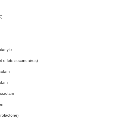
C)
ntanyle
t effets secondaires)
zolam
olam
omazolam
lam
rolactone)