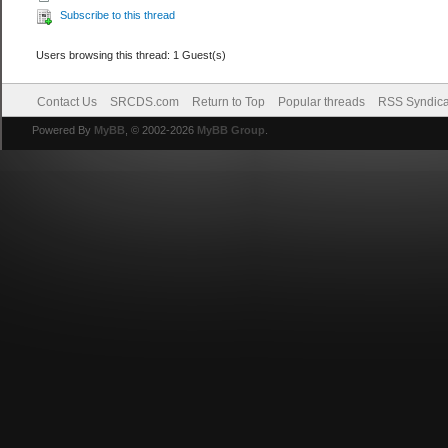
Subscribe to this thread
Users browsing this thread: 1 Guest(s)
Contact Us
SRCDS.com
Return to Top
Popular threads
RSS Syndica
Powered By
MyBB
, © 2002-2026
MyBB Group
.