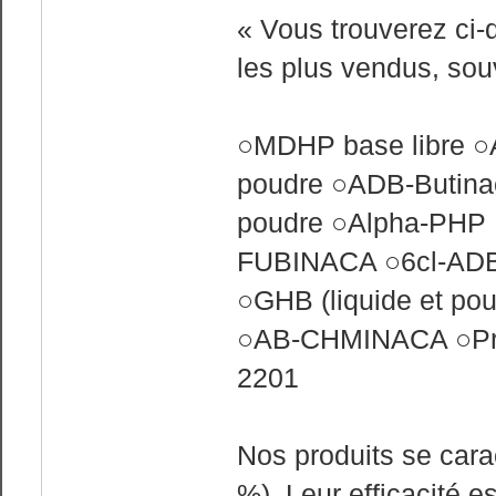
« Vous trouverez ci-
les plus vendus, sou
○MDHP base libre ○
poudre ○ADB-Butina
poudre ○Alpha-PHP 
FUBINACA ○6cl-AD
○GHB (liquide et pou
○AB-CHMINACA ○Prot
2201
Nos produits se cara
%). Leur efficacité 