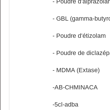
- Poudre d'alprazola
- GBL (gamma-butyro
- Poudre d'étizolam
- Poudre de diclazé
- MDMA (Extase)
-AB-CHMINACA
-5cl-adba