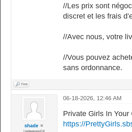
//Les prix sont négoc
discret et les frais d
//Avec nous, votre li
//Vous pouvez achete
sans ordonnance.
Find
06-18-2026, 12:46 AM
Private Girls In You
https://PrettyGirls.sb
shade
LindageogsGX