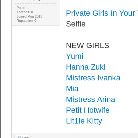
Posts: 1
Private Girls In You
Threads: 0
Joined: Aug 2015
Reputation:
0
Selfie
NEW GIRLS
Yumi
Hanna Zuki
Mistress Ivanka
Mia
Mistress Arina
Petit Hotwife
Lit1le Kitty
Find