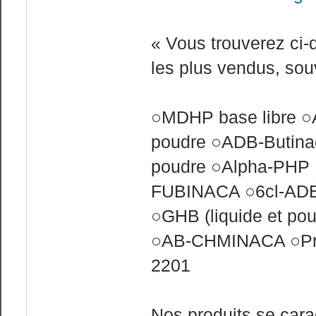
« Vous trouverez ci-
les plus vendus, sou
○MDHP base libre ○
poudre ○ADB-Butina
poudre ○Alpha-PHP 
FUBINACA ○6cl-AD
○GHB (liquide et pou
○AB-CHMINACA ○Prot
2201
Nos produits se cara