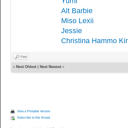
Yumi
Alt Barbie
Miso Lexii
Jessie
Christina Hammo Ki
Find
«
Next Oldest
|
Next Newest
»
View a Printable Version
Subscribe to this thread