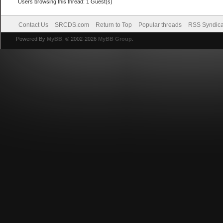
Users browsing this thread: 1 Guest(s)
Contact Us
SRCDS.com
Return to Top
Popular threads
RSS Syndica
Powered By
MyBB
, © 2002-2026
MyBB Group
.