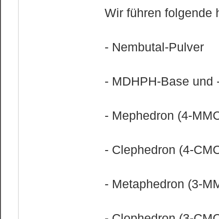
Wir führen folgende
- Nembutal-Pulver
- MDHPH-Base und 
- Mephedron (4-MMC
- Clephedron (4-CM
- Metaphedron (3-M
- Clophedron (3-CM