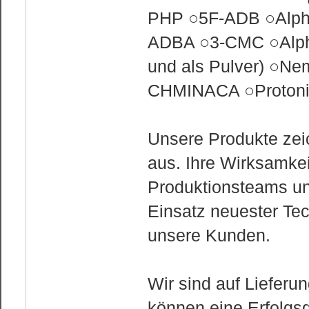
PHP ○5F-ADB ○Alph
ADBA ○3-CMC ○Alph
und als Pulver) ○Nem
CHMINACA ○Protonit
Unsere Produkte zei
aus. Ihre Wirksamkei
Produktionsteams un
Einsatz neuester Tec
unsere Kunden.
Wir sind auf Lieferu
können eine Erfolgs