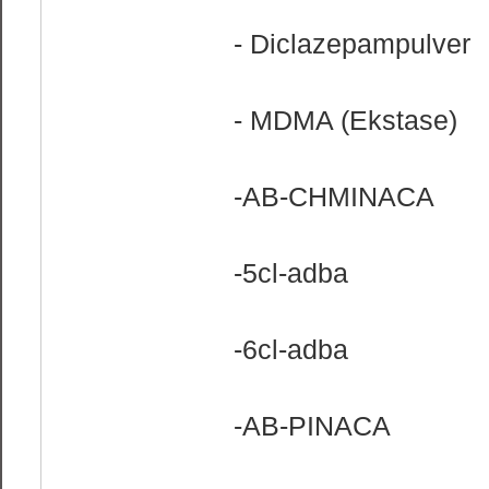
- Diclazepampulver
- MDMA (Ekstase)
-AB-CHMINACA
-5cl-adba
-6cl-adba
-AB-PINACA