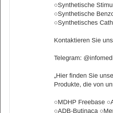
○Synthetische Stimu
○Synthetische Benz
○Synthetisches Cath
Kontaktieren Sie un
Telegram: @infomedi
„Hier finden Sie uns
Produkte, die von u
○MDHP Freebase ○A
○ADB-Butinaca ○Mep