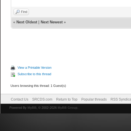
Find
«
Next Oldest
|
Next Newest
»
View a Printable Version
Subscribe to this thread
Users browsing this thread: 1 Guest(s)
Contact Us
SRCDS.com
Return to Top
Popular threads
RSS Syndica
Powered By
MyBB
, © 2002-2026
MyBB Group
.