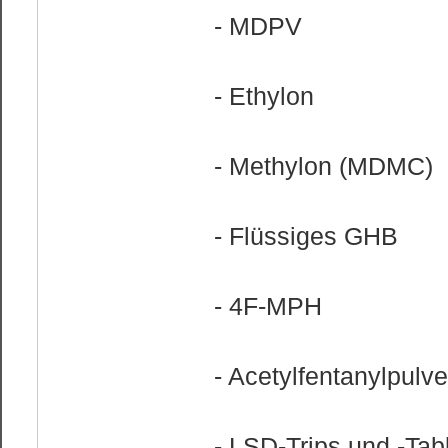
- MDPV
- Ethylon
- Methylon (MDMC)
- Flüssiges GHB
- 4F-MPH
- Acetylfentanylpulve
- LSD-Trips und -Tab