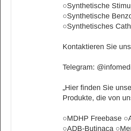
○Synthetische Stimu
○Synthetische Benz
○Synthetisches Cath
Kontaktieren Sie un
Telegram: @infomedi
„Hier finden Sie uns
Produkte, die von u
○MDHP Freebase ○A
○ADB-Butinaca ○Mep