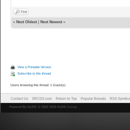
Find
«
Next Oldest
|
Next Newest
»
View a Printable Version
Subscribe to this thread
Users browsing this thread: 1 Guest(s)
Contact Us
SRCDS.com
Return to Top
Popular threads
RSS Syndica
Powered By
MyBB
, © 2002-2026
MyBB Group
.