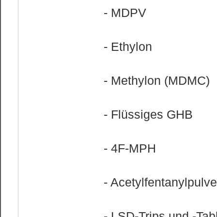
- MDPV
- Ethylon
- Methylon (MDMC)
- Flüssiges GHB
- 4F-MPH
- Acetylfentanylpulve
- LSD-Trips und -Tab