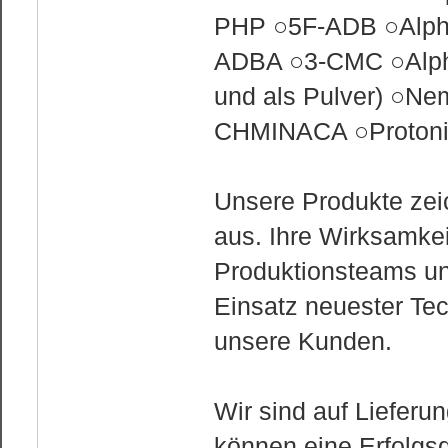
PHP ○5F-ADB ○Alph
ADBA ○3-CMC ○Alph
und als Pulver) ○Nem
CHMINACA ○Protonit
Unsere Produkte zei
aus. Ihre Wirksamkei
Produktionsteams un
Einsatz neuester Tec
unsere Kunden.
Wir sind auf Lieferu
können eine Erfolgs