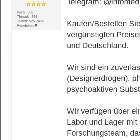
Telegram: @infomedi
Posts: 566
Threads: 566
Joined: May 2026
Kaufen/Bestellen Si
Reputation:
0
vergünstigten Preisen
und Deutschland.
Wir sind ein zuverlä
(Designerdrogen), 
psychoaktiven Subs
Wir verfügen über ein
Labor und Lager mit
Forschungsteam, das