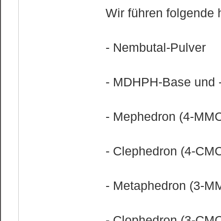
Wir führen folgende
- Nembutal-Pulver
- MDHPH-Base und 
- Mephedron (4-MMC
- Clephedron (4-CM
- Metaphedron (3-M
- Clophedron (3-CM