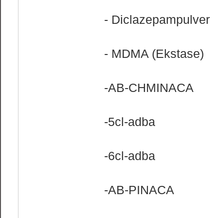
- Diclazepampulver
- MDMA (Ekstase)
-AB-CHMINACA
-5cl-adba
-6cl-adba
-AB-PINACA