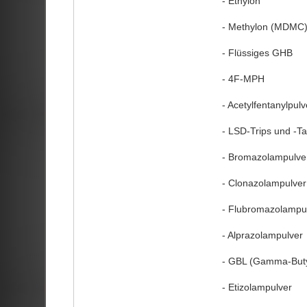
- Ethylon
- Methylon (MDMC
- Flüssiges GHB
- 4F-MPH
- Acetylfentanylpulv
- LSD-Trips und -Ta
- Bromazolampulve
- Clonazolampulver
- Flubromazolampu
- Alprazolampulver
- GBL (Gamma-Buty
- Etizolampulver