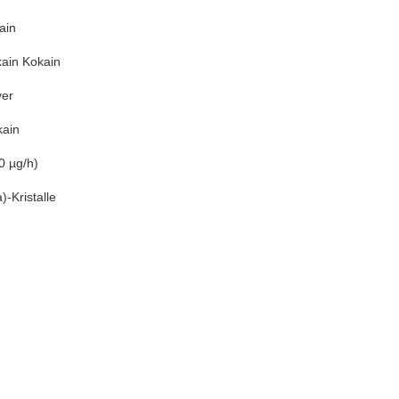
ain
kain Kokain
ver
kain
0 µg/h)
)-Kristalle