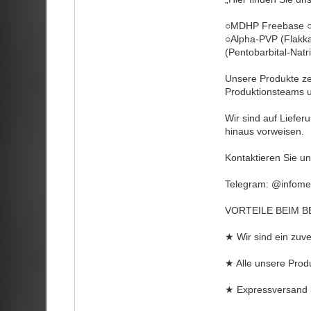
○MDHP Freebase ○A
○Alpha-PVP (Flakk
(Pentobarbital-Na
Unsere Produkte ze
Produktionsteams u
Wir sind auf Liefe
hinaus vorweisen.
Kontaktieren Sie u
Telegram: @infomed
VORTEILE BEIM 
★ Wir sind ein zuve
★ Alle unsere Prod
★ Expressversand i