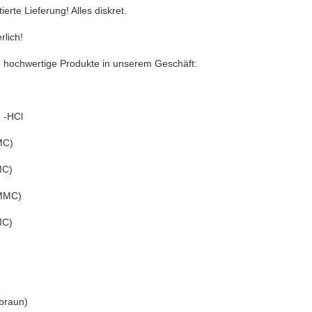
erte Lieferung! Alles diskret.
rlich!
e hochwertige Produkte in unserem Geschäft:
 -HCl
MC)
MC)
-MMC)
MC)
 braun)