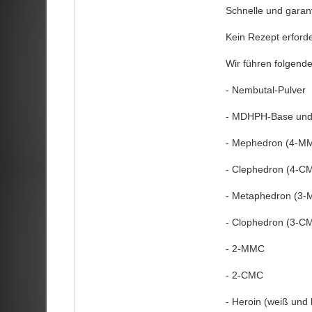
Schnelle und garanti
Kein Rezept erforde
Wir führen folgend
- Nembutal-Pulver
- MDHPH-Base und
- Mephedron (4-M
- Clephedron (4-C
- Metaphedron (3
- Clophedron (3-C
- 2-MMC
- 2-CMC
- Heroin (weiß und