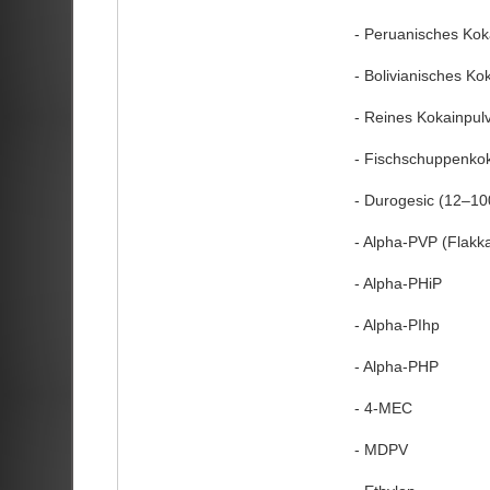
- Peruanisches Kok
- Bolivianisches Ko
- Reines Kokainpul
- Fischschuppenko
- Durogesic (12–10
- Alpha-PVP (Flakka
- Alpha-PHiP
- Alpha-PIhp
- Alpha-PHP
- 4-MEC
- MDPV