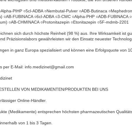
lpha-PIHP ○5cl-ADBA ○Nembutal-Pulver ○ADB-Butinaca ○Mephedron
a) ○AB-FUBINACA ○6cl-ADBA ○3-CMC ○Alpha-PHP ○ADB-FUBINACA ○GHB
trium) ○AB-CHMINACA ○Protonitazepin ○Etonitazepin ○5F-mdmb-2201
ichnen sich durch höchste Reinheit (98 %) aus. Ihre Wirksamkeit ist g
nd Präzisionslabors gewährleisten wir den Einsatz neuester Technolo
rungen in ganz Europa spezialisiert und können eine Erfolgsquote von 
ns per E-Mail: info.medizinet@gmail.com
izinet
BESTELLEN VON MEDIKAMENTEN/PRODUKTEN BEI UNS
rlässiger Online-Händler.
ukte (Medikamente) entsprechen höchsten pharmazeutischen Qualität
nnerhalb von 1 bis 3 Tagen.