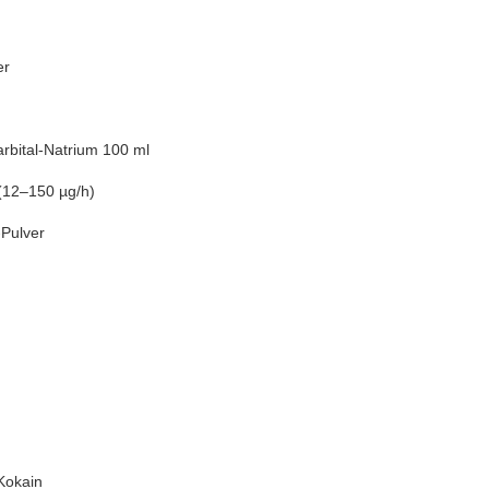
er
rbital-Natrium 100 ml
 (12–150 µg/h)
Pulver
Kokain