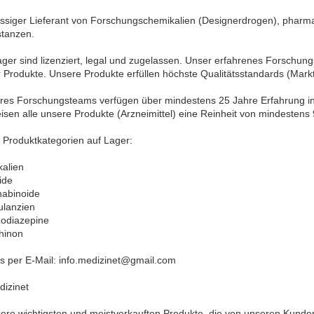
lässiger Lieferant von Forschungschemikalien (Designerdrogen), phar
stanzen.
ger sind lizenziert, legal und zugelassen. Unser erfahrenes Forschun
r Produkte. Unsere Produkte erfüllen höchste Qualitätsstandards (Ma
seres Forschungsteams verfügen über mindestens 25 Jahre Erfahrung i
sen alle unsere Produkte (Arzneimittel) eine Reinheit von mindestens 
 Produktkategorien auf Lager:
alien
ide
nabinoide
ulanzien
zodiazepine
hinon
ns per E-Mail: info.medizinet@gmail.com
izinet
nsere wichtigsten und meistverkauften Produkte, die von unseren Kunde