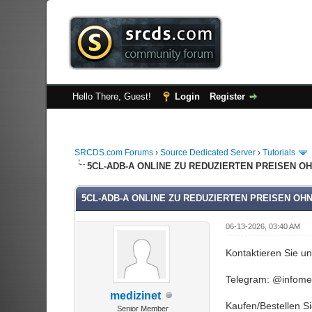
Hello There, Guest!
Login
Register
SRCDS.com Forums
›
Source Dedicated Server
›
Tutorials
5CL-ADB-A ONLINE ZU REDUZIERTEN PREISEN O
5CL-ADB-A ONLINE ZU REDUZIERTEN PREISEN OH
06-13-2026, 03:40 AM
Kontaktieren Sie u
Telegram: @infomed
medizinet
Kaufen/Bestellen Si
Senior Member