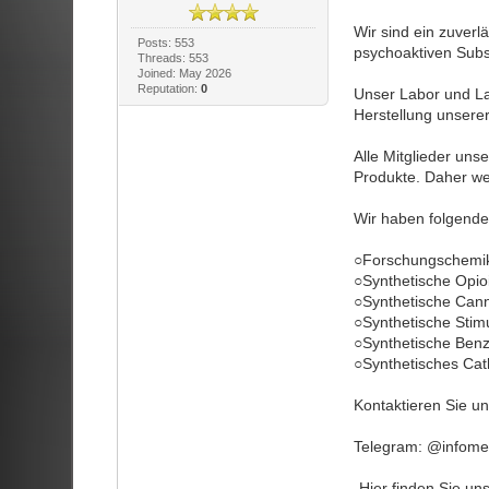
Wir sind ein zuver
Posts: 553
psychoaktiven Sub
Threads: 553
Joined: May 2026
Reputation:
0
Unser Labor und La
Herstellung unsere
Alle Mitglieder un
Produkte. Daher wei
Wir haben folgende
○Forschungschemik
○Synthetische Opio
○Synthetische Can
○Synthetische Stim
○Synthetische Ben
○Synthetisches Cat
Kontaktieren Sie u
Telegram: @infomed
„Hier finden Sie u