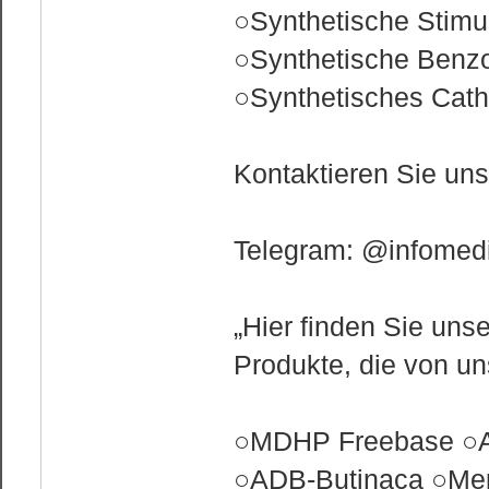
○Synthetische Stimu
○Synthetische Benz
○Synthetisches Cath
Kontaktieren Sie un
Telegram: @infomedi
„Hier finden Sie uns
Produkte, die von u
○MDHP Freebase ○A
○ADB-Butinaca ○Mep