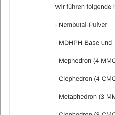
Wir führen folgende
- Nembutal-Pulver
- MDHPH-Base und 
- Mephedron (4-MMC
- Clephedron (4-CM
- Metaphedron (3-M
- Clophedron (3-CM