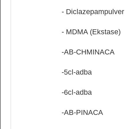
- Diclazepampulver
- MDMA (Ekstase)
-AB-CHMINACA
-5cl-adba
-6cl-adba
-AB-PINACA