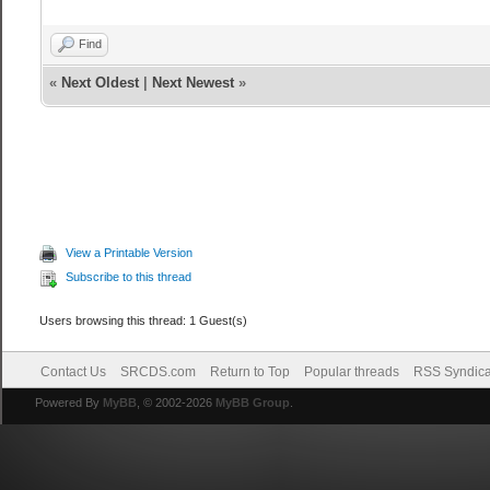
Find
«
Next Oldest
|
Next Newest
»
View a Printable Version
Subscribe to this thread
Users browsing this thread: 1 Guest(s)
Contact Us
SRCDS.com
Return to Top
Popular threads
RSS Syndica
Powered By
MyBB
, © 2002-2026
MyBB Group
.