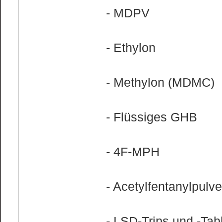
- MDPV
- Ethylon
- Methylon (MDMC)
- Flüssiges GHB
- 4F-MPH
- Acetylfentanylpulve
- LSD-Trips und -Tab