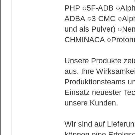
PHP ○5F-ADB ○Alph
ADBA ○3-CMC ○Alph
und als Pulver) ○Nem
CHMINACA ○Protonit
Unsere Produkte zei
aus. Ihre Wirksamkei
Produktionsteams un
Einsatz neuester Tec
unsere Kunden.
Wir sind auf Lieferu
können eine Erfolgs