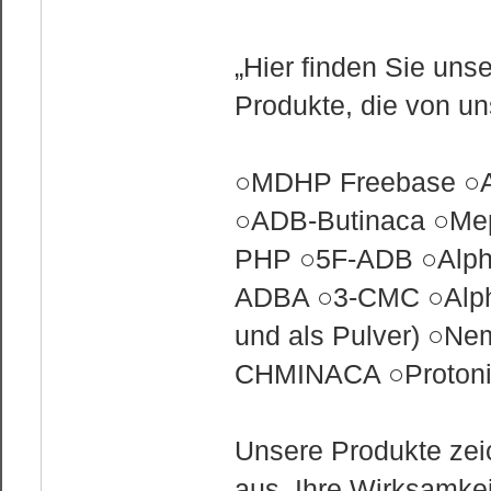
„Hier finden Sie uns
Produkte, die von u
○MDHP Freebase ○A
○ADB-Butinaca ○Mep
PHP ○5F-ADB ○Alph
ADBA ○3-CMC ○Alph
und als Pulver) ○Nem
CHMINACA ○Protonit
Unsere Produkte zei
aus. Ihre Wirksamkei