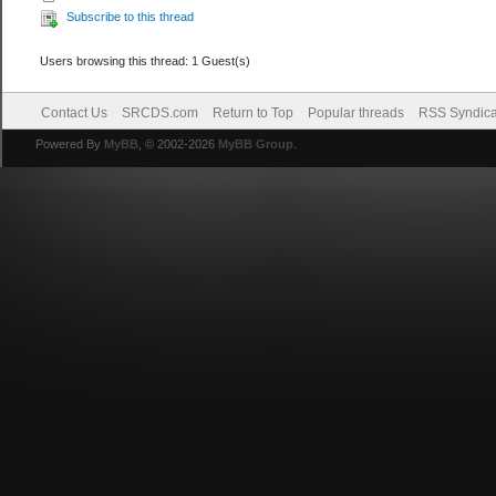
Subscribe to this thread
Users browsing this thread: 1 Guest(s)
Contact Us
SRCDS.com
Return to Top
Popular threads
RSS Syndica
Powered By
MyBB
, © 2002-2026
MyBB Group
.