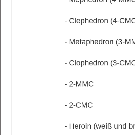
- Clephedron (4-CM
- Metaphedron (3-M
- Clophedron (3-CM
- 2-MMC
- 2-CMC
- Heroin (weiß und b