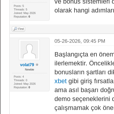
ve bonus sistemleri 
Posts: 5
olarak hangi adımlar
Threads: 5
Joined: May 2026
Reputation:
0
Find
05-26-2026, 09:45 PM
Başlangıçta en öneml
ilerlemektir. Öncelikl
volat79
Newbie
bonusların şartları d
Posts: 4
xbet
gibi giriş fırsat
Threads: 0
Joined: May 2026
Reputation:
0
ama asıl başarı doğr
demo seçeneklerini d
çalışmamak çok önem